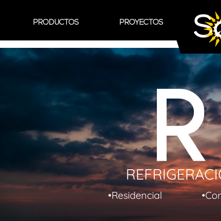
PRODUCTOS
PROYECTOS
R
REFRIGERACION
dencial •Comercial •Ki