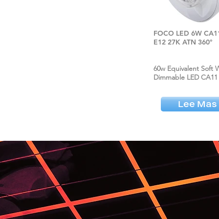
FOCO LED 6W CA1
E12 27K ATN 360°
60w Equivalent Soft 
Dimmable LED CA11
Lee Mas