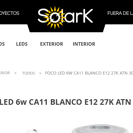
OYECTOS
FUERA DE L
OS
LEDS
EXTERIOR
INTERIOR
ERIOR
>
FOCO LED 6W CA11 BLANCO E12 27K ATN 3
TODOS
>
LED 6w CA11 BLANCO E12 27K ATN 