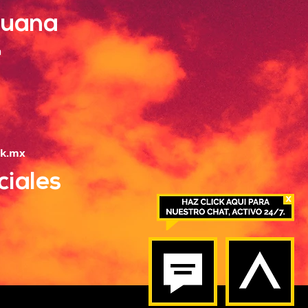
ijuana
a
rk.mx
ciales