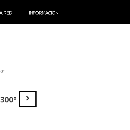
A RED
INFORMACIÓN
00°
>
300°