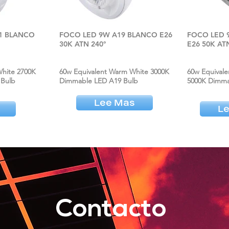
1 BLANCO
FOCO LED 9W A19 BLANCO E26
FOCO LED 
30K ATN 240°
E26 50K AT
White 2700K
60w Equivalent Warm White 3000K
60w Equival
 Bulb
Dimmable LED A19 Bulb
5000K Dimma
Lee Mas
L
Contacto