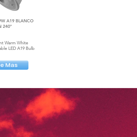
9W A19 BLANCO
N 240°
ent Warm White
ble LED A19 Bulb
ee Mas