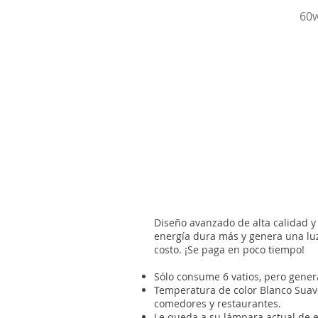
60w
Diseño avanzado de alta calidad y
energía dura más y genera una luz
costo. ¡Se paga en poco tiempo!
Sólo consume 6 vatios, pero gener
Temperatura de color Blanco Suave 
comedores y restaurantes.
Le queda a su lámpara actual de e