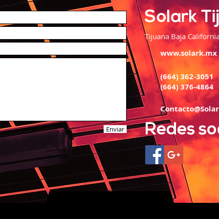
Solark T
Tijuana Baja Californi
www.solark.mx
(664) 362-3051
(664) 376-4864
Contacto@Sola
Redes so
Enviar