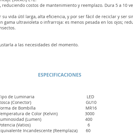
, reduciendo costos de mantenimiento y reemplazo. Dura 5 a 10 v
 vida útil larga, alta eficiencia, y por ser fácil de reciclar y ser s
n gama ultravioleta o infrarroja: es menos pesada en los ojos; redu
insectos.
justarla a las necesidades del momento.
ESPECIFICACIONES
Tipo de Luminaria LED
Rosca (Conector) GU10
Forma de Bombilla MR16
Temperatura de Color (Kelvin) 3000
Luminosidad (Lumen) 400
Potencia (Vatios) 6
Equivalente Incandescente (Reemplaza) 60