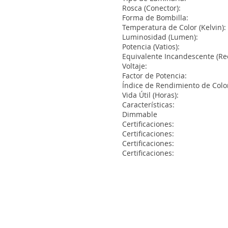
Rosca (Co
Forma de 
Temperatura de 
Luminosida
Potencia 
Equivalente Incand
Volta
Factor de 
Índice de Rendimie
Vida Útil 
Caracte
Dimmable
Certific
Certific
Certific
Certific