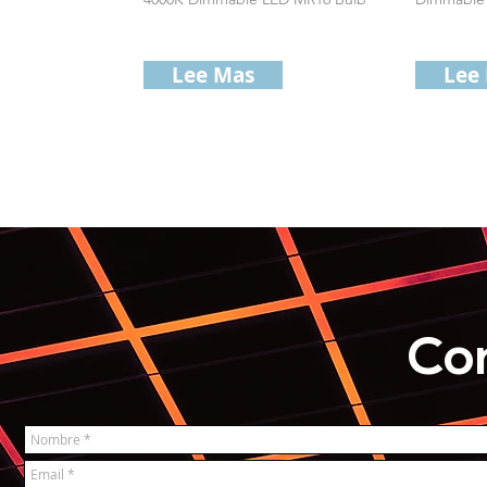
Lee Mas
Lee
Co