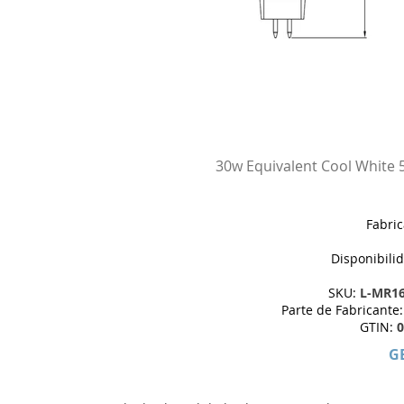
30w Equivalent Cool White
Fabri
Disponibili
SKU:
L-MR1
Parte de Fabricante
GTIN:
0
G