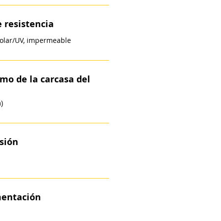
 resistencia
 solar/UV, impermeable
mo de la carcasa del
)
sión
mentación