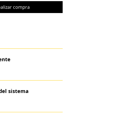
alizar compra
iente
del sistema