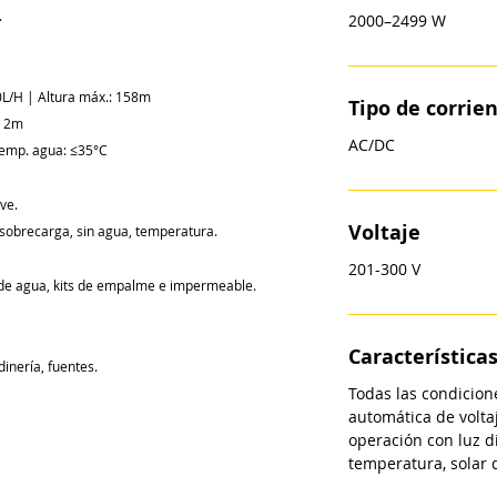
.
2000–2499 W
0L/H | Altura máx.: 158m
Tipo de corrie
: 2m
AC/DC
Temp. agua: ≤35°C
ve.
Voltaje
, sobrecarga, sin agua, temperatura.
201-300 V
de agua, kits de empalme e impermeable.
Característica
dinería, fuentes.
Todas las condicion
automática de voltaj
operación con luz di
temperatura, solar 