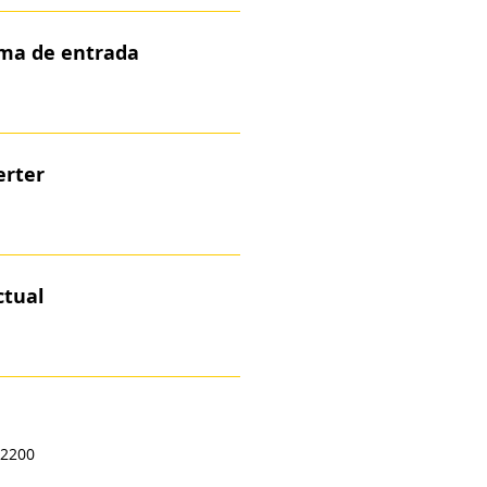
ma de entrada
erter
ctual
/2200