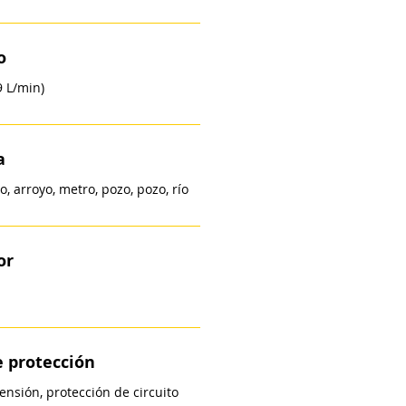
o
 L/min)
a
o, arroyo, metro, pozo, pozo, río
or
 protección
ensión, protección de circuito